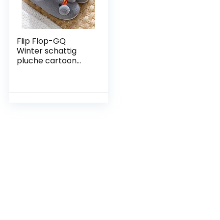
Flip Flop-GQ
Winter schattig
pluche cartoon
indoor antislip
warme slippers-
38-39 yards_grey