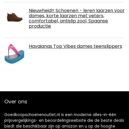
Nieuwheid!! Schoenen - leren laarzen voor
dames, korte laarzen met veters,
comfortabel, antislip zool, Spaanse
productie
Havaianas Top Vibes dames teenslippers
Over ons
Goedkoopschoenenoutlet.nl is een moderne alles-in-één
prijsvergelijkings- en beoordelingswebsite die de beste deals
biedt die beschikbaar zijn op amazon en u op de hoogte