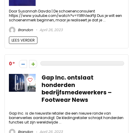
Door Susannah Davda | De schoenenconsulent
https://www.youtube.com/watch?v=YXRh1eoFtjI Dus je wilt een
schoenenmerk beginnen, maar je realiseert je dat je ...
Brandon
April 26, 2023
LEES VERDER
0
Gap Inc. ontslaat
honderden
bedrijfsmedewerkers –
Footwear News
Gap Inc. is de nieuwste retailer die een nieuwe ronde van
banenverlies aankondigt. De kledingretailer schrapt honderden
functies uit zijn wereldwijde ...
Brandon
April 26, 2023