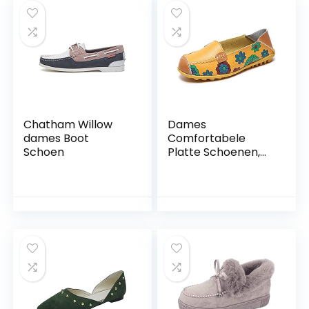
Chatham Willow
Dames
dames Boot
Comfortabele
Schoen
Platte Schoenen,
Leren Schoenen
Met Bloemenprint
Lichte Instappers
Platte Rijschoenen
Zomer Pantoffels
Lage Schoenen
Casual
Zeilschoenen Voor
Dames