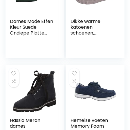
Dames Mode Effen
Dikke warme
Kleur Suede
katoenen
Ondiepe Platte
schoenen,
Bodem Puntige
Lichtgewicht
Casual Enkele
enkellaarzen voor
Schoenen Thuis
dames,
Slijtage Slippers
Bontvoering Loafer
Vrouwen, Groen,
Flats Platform
38.5 EU
Dikke pluche
schoenen voor
dames, meisjes,
vriendinnen,
Hassia Meran
Hemelse voeten
dames
Memory Foam