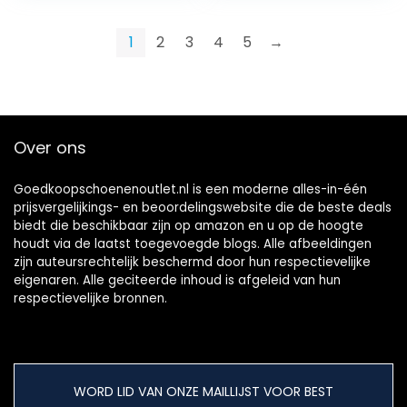
zaalschoenen,
zomer,
1
2
3
4
5
→
balerinaschoenen,
hardloopschoenen,
dames
Over ons
Goedkoopschoenenoutlet.nl is een moderne alles-in-één
prijsvergelijkings- en beoordelingswebsite die de beste deals
biedt die beschikbaar zijn op amazon en u op de hoogte
houdt via de laatst toegevoegde blogs. Alle afbeeldingen
zijn auteursrechtelijk beschermd door hun respectievelijke
eigenaren. Alle geciteerde inhoud is afgeleid van hun
respectievelijke bronnen.
WORD LID VAN ONZE MAILLIJST VOOR BEST