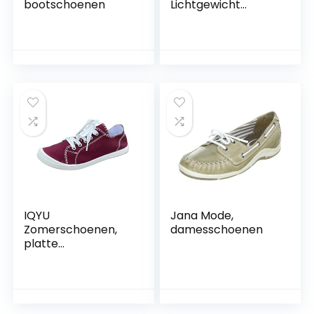
bootschoenen
Lichtgewicht
Canvas Kant Deck
Boot Schoenen
Womens Pompen
IQYU
Jana Mode,
Zomerschoenen,
damesschoenen
platte
damesschoenen,
comfortabele
zomerschoenen,
lage schoenen,
loopschoenen,