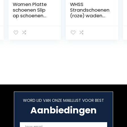
Women Platte
WHSS
schoenen Slip
Strandschoenen
op schoenen
(roze) waden
voor vrouwen
schoenen
echt leder
antislip
Instappers Soft
Waterschoenen
Nurse Ballerina
outdoor sport
Shoe
strand (Kleur:
Roze, Maat:
US9.5)
WORD LID VAN ONZE MAILLIJST VOOR BEST
Aanbiedingen