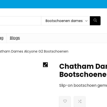
Bootschoenen dames
ag
Blogs
atham Dames Alcyone G2 Bootschoenen
Chatham Dam
Bootschoene
Slip-on bootschoen gema