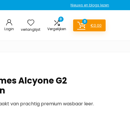
Nieuws en blogs lezen
0
0
€
0.00
Login
Vergelijken
verlanglijst
es Alcyone G2
n
akt van prachtig premium wasbaar leer.