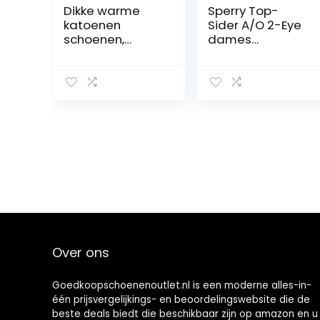
Dikke warme
Sperry Top-
katoenen
Sider A/O 2-Eye
schoenen,
dames
Lichtgewicht
Bootschoen
enkellaarzen
voor dames,
Bontvoering
Loafer Flats
Platform Dikke
pluche
schoenen voor
dames, meisjes,
vriendinnen,
Over ons
Goedkoopschoenenoutlet.nl is een moderne alles-in-
één prijsvergelijkings- en beoordelingswebsite die de
beste deals biedt die beschikbaar zijn op amazon en u