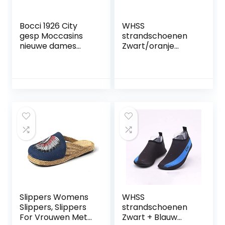
Bocci 1926 City
WHSS
gesp Moccasins
strandschoenen
nieuwe dames
Zwart/oranje
schoenen
buitensporten
mannen en
vrouwen koppels
water schoenen
casual surfen
zwemmen bij het
strand snorkelen
schoenen
sneldrogend
drainage ademend
zachte
lichtgewicht anti-
Slippers Womens
WHSS
Slippers, Slippers
strandschoenen
For Vrouwen Met
Zwart + Blauw