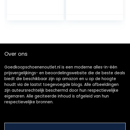
Ondersteuning
Patroon Mannen
Van De Voetboog,
en Vrouwen Ultra
Old Beijing
Light Beach
Etnische Stijl
schoenen
Embroidery Flower
snorkelen
Shoes Flat Slipper
schoenen duiken
Sandalen, Linnen
schoenen Non-slip
Thuis Binnen Buiten
Anti-slip
Cloth Schoenen, S
Zwemmen
Over ons
Schoenen Bare
Feet Skin Soft
Schoenen Water
Goedkoopschoenenoutlet.nl is een moderne alles-in-één
Schoene
prijsvergelijkings- en beoordelingswebsite die de beste deals
biedt die beschikbaar zijn op amazon en u op de hoogte
houdt via de laatst toegevoegde blogs. Alle afbeeldingen
zijn auteursrechtelijk beschermd door hun respectievelijke
eigenaren. Alle geciteerde inhoud is afgeleid van hun
respectievelijke bronnen.