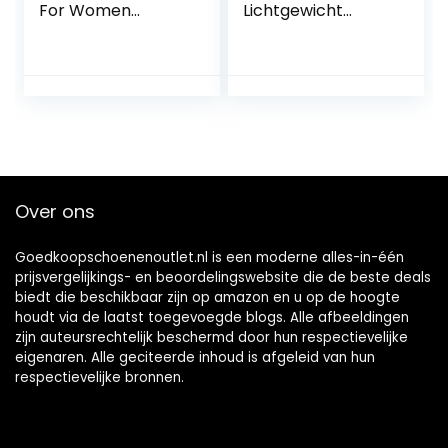
For Women
Lichtgewicht
Memory Foam, Old
Canvas Kant Deck
Beijing Fluffy
Boot Schoenen
Slippers Omlaag
Womens Pompen
Doek Warm
Winter Pluche
Senioren Cotton
Slippers, Indoor
Outdoor House
Flats Schoenen,
Over ons
Rubberen Zool
Goedkoopschoenenoutlet.nl is een moderne alles-in-één
prijsvergelijkings- en beoordelingswebsite die de beste deals
biedt die beschikbaar zijn op amazon en u op de hoogte
houdt via de laatst toegevoegde blogs. Alle afbeeldingen
zijn auteursrechtelijk beschermd door hun respectievelijke
eigenaren. Alle geciteerde inhoud is afgeleid van hun
respectievelijke bronnen.