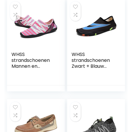
WHSS
WHSS
strandschoenen
strandschoenen
Mannen en
Zwart + Blauw
vrouwen water
Patroon Diving
schoenen surf
Schoenen
zwemmen bij het
Snorkelen
strand snorkelen
Schoenen
en sneldrogend
sneldrogende
drainage ademend
Water Flow
zacht en licht cut-
Schoenen Outdoor
proof koppels
Beach Schoenen
stroomsnelheid
Mannen en
van de rivier
Vrouwen
wandelen buiten
Zwemmen