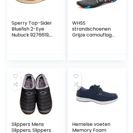
Schoenen Multi-
size
Sperry Top-Sider
WHSS
Bluefish 2-Eye
strandschoenen
Nubuck 9276619,
Grijze camouflage
dames mocassins
zolen mannen en
vrouwen koppels
water schoenen
casual surfen
zwemmen bij het
strand snorkelen
schoenen
sneldrogend
drainage ademend
zachte
lichtgewicht anti-
cutti
Slippers Mens
Hemelse voeten
Slippers, Slippers
Memory Foam