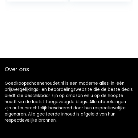
en sneldrogend
drainage ademend
zacht en licht cut-
proof koppels
stroomsnelheid
van de rivier
wandelen buiten
Over ons
Goedkoopschoenenoutlet.nl is een moderne alles-in-één
prijsvergelijkings- en beoordelingswebsite die de beste deals
biedt die beschikbaar zijn op amazon en u op de hoogte
houdt via de laatst toegevoegde blogs. Alle afbeeldingen
zijn auteursrechtelijk beschermd door hun respectievelijke
eigenaren. Alle geciteerde inhoud is afgeleid van hun
respectievelijke bronnen.