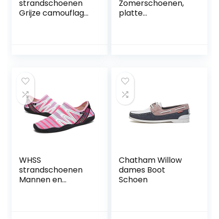
strandschoenen
Zomerschoenen,
Grijze camouflage
platte
zolen mannen en
damesschoenen,
vrouwen koppels
comfortabele
water schoenen
zomerschoenen,
casual surfen
lage schoenen,
zwemmen bij het
loopschoenen,
strand snorkelen
zaalschoenen,
schoenen
zomer,
sneldrogend
balerinaschoenen,
drainage ademend
hardloopschoenen
zachte
, dames
lichtgewicht anti-
cutti
WHSS
Chatham Willow
strandschoenen
dames Boot
Mannen en
Schoen
vrouwen water
schoenen surf
zwemmen bij het
strand snorkelen