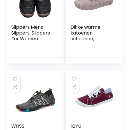
Slippers Mens
Dikke warme
Slippers, Slippers
katoenen
For Women
schoenen,
Memory Foam, Old
Lichtgewicht
Beijing Fluffy
enkellaarzen voor
Slippers Omlaag
dames,
Doek Warm
Bontvoering Loafer
Winter Pluche
Flats Platform
Senioren Cotton
Dikke pluche
Slippers, Indoor
schoenen voor
Outdoor House
dames, meisjes,
Flats Schoenen,
vriendinnen,
Rubberen Zool
WHSS
IQYU