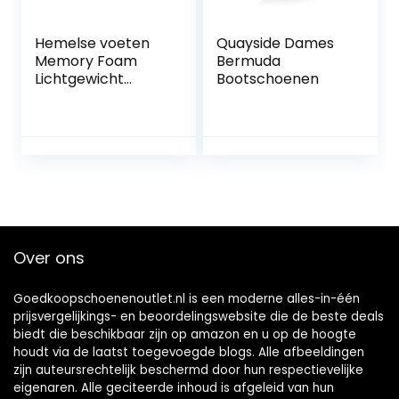
size
Hemelse voeten
Quayside Dames
Memory Foam
Bermuda
Lichtgewicht
Bootschoenen
Canvas Kant Deck
Boot Schoenen
Womens Pompen
Over ons
Goedkoopschoenenoutlet.nl is een moderne alles-in-één
prijsvergelijkings- en beoordelingswebsite die de beste deals
biedt die beschikbaar zijn op amazon en u op de hoogte
houdt via de laatst toegevoegde blogs. Alle afbeeldingen
zijn auteursrechtelijk beschermd door hun respectievelijke
eigenaren. Alle geciteerde inhoud is afgeleid van hun