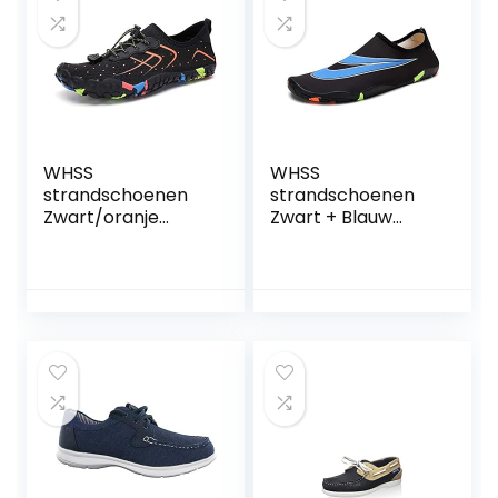
WHSS
WHSS
strandschoenen
strandschoenen
Zwart/oranje
Zwart + Blauw
buitensporten
Patroon Diving
mannen en
Schoenen
vrouwen koppels
Snorkelen
water schoenen
Schoenen
casual surfen
sneldrogende
zwemmen bij het
Water Flow
strand snorkelen
Schoenen Outdoor
schoenen
Beach Schoenen
sneldrogend
Mannen en
drainage ademend
Vrouwen
zachte
Zwemmen
lichtgewicht anti-
Schoenen Multi-