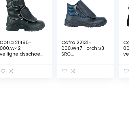
Cofra 21496-
Cofra 22131-
Co
000.W42
000.W47 Torch S3
0
veiligheidsschoen
SRC
ve
en”New Foundry”,
veiligheidsschoen
en
maat 42, zwart
en maat 47,
SR
blauw
zw