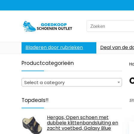
Search
for:
Bladeren door rubrieken
Deal van de d
Productcategorieën
H
‎
Select a category
Topdeals!!
Sh
Hergos, Open schoen met
dubbele klittenbandsluiting en
zacht voetbed, Galaxy Blue