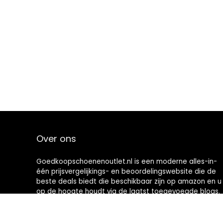
Over ons
Goedkoopschoenenoutlet.nl is een moderne alles-in-
één prijsvergelijkings- en beoordelingswebsite die de
beste deals biedt die beschikbaar zijn op amazon en u
op de hoogte houdt via de laatst toegevoegde blogs.
Alle afbeeldingen zijn auteursrechtelijk beschermd
door hun respectievelijke eigenaren. Alle geciteerde
inhoud is afgeleid van hun respectievelijke bronnen.