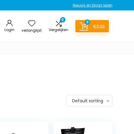
Nieuws en blogs lezen
0
0
€
0.00
Login
Vergelijken
verlanglijst
Default sorting