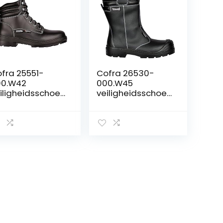
fra 25551-
Cofra 26530-
00.W42
000.W45
iligheidsschoen
veiligheidsschoen
 Sioux BIS S3 Ci
en”Savai Uk S3 Ci
C, maat 42,
SRC”, maat 45,
art
zwart