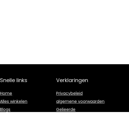
Snelle links
Verklaringen
Home
Privacybeleid
Alles winkelen
algemene voorwaarden
Blogs
Gelieerde
openbaarmaking
Onze webshops
Overzicht