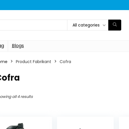
All categories
ag
Blogs
ome
Product Fabrikant
‎Cofra
Cofra
owing all 4 results