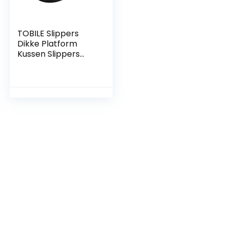
TOBILE Slippers
Dikke Platform
Kussen Slippers
Vrouwen Zomer
Strand Zachte Zool
Eva Cloud Slides
Sandalen Vrouw
Thuis Badkamer
Slipper-Zwart2,42-
43 (26-26,5 cm)