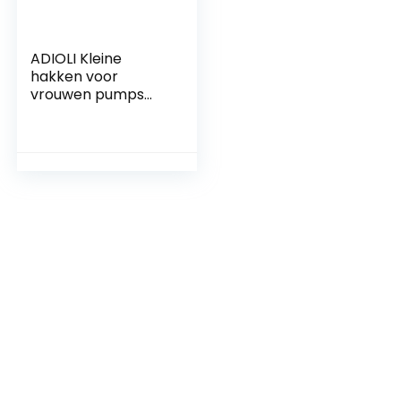
ADIOLI Kleine
hakken voor
vrouwen pumps
dames middenhak
sectie leer dunne
hakken hoge spitse
teen effen kleur
dames sandalen
(kleur: bruin, maat:
7,5 UK)