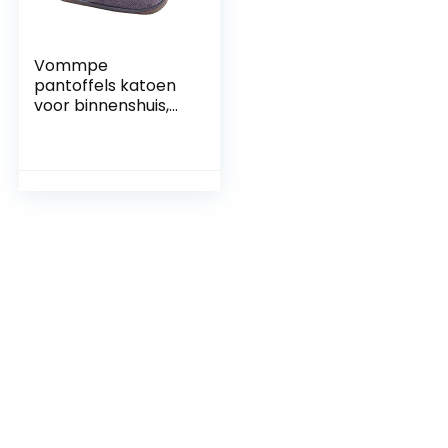
Vommpe
pantoffels katoen
voor binnenshuis,
antislip, warmte,
soft-zool, platte
pantoffels,
huisschoenen,
slippers