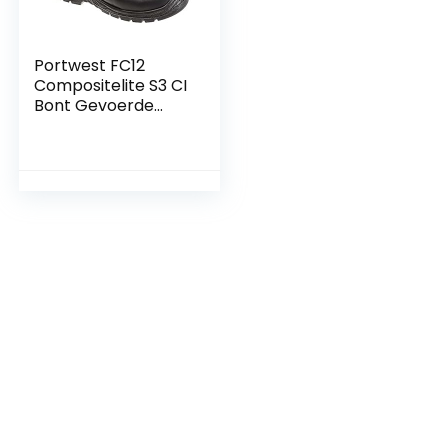
Portwest FC12
Compositelite S3 CI
Bont Gevoerde
Thor Schoen,
Normaal, Grootte
42, Zwart