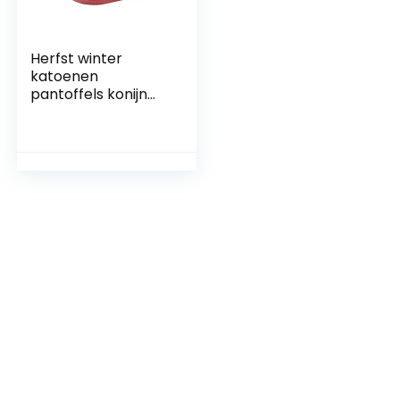
Herfst winter
katoenen
pantoffels konijn
oor huis indoor
pantoffels warme
schoenen dames
schattig plus
pluche slipper,
rood-40-41