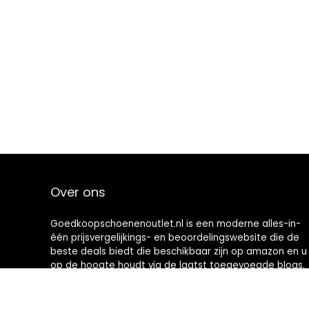
Over ons
Goedkoopschoenenoutlet.nl is een moderne alles-in-
één prijsvergelijkings- en beoordelingswebsite die de
beste deals biedt die beschikbaar zijn op amazon en u
op de hoogte houdt via de laatst toegevoegde blogs.
Alle afbeeldingen zijn auteursrechtelijk beschermd
door hun respectievelijke eigenaren. Alle geciteerde
inhoud is afgeleid van hun respectievelijke bronnen.