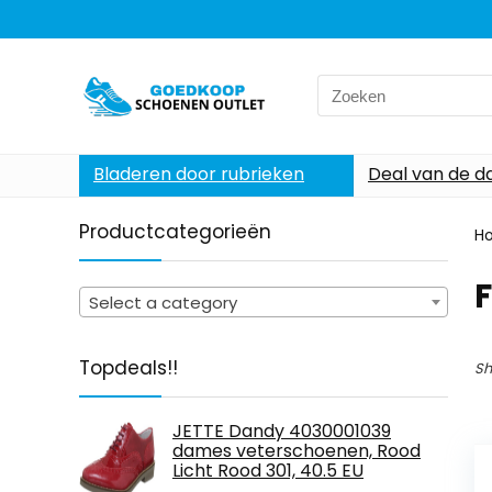
Search
for:
Bladeren door rubrieken
Deal van de d
Productcategorieën
H
‎
Select a category
Topdeals!!
Sh
JETTE Dandy 4030001039
dames veterschoenen, Rood
Licht Rood 301, 40.5 EU