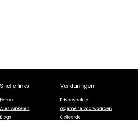
Snelle links
Verklaringen
Home
Privacybeleid
Alles winkelen
algemene voorwaarden
Blogs
Gelieerde
openbaarmaking
Onze webshops
Overzicht