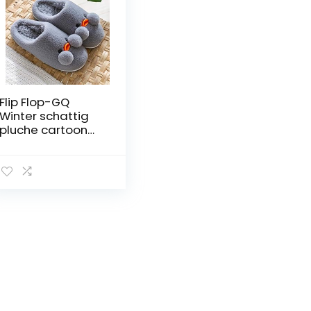
Flip Flop-GQ
Winter schattig
pluche cartoon
indoor antislip
warme slippers-
38-39
yards_grey