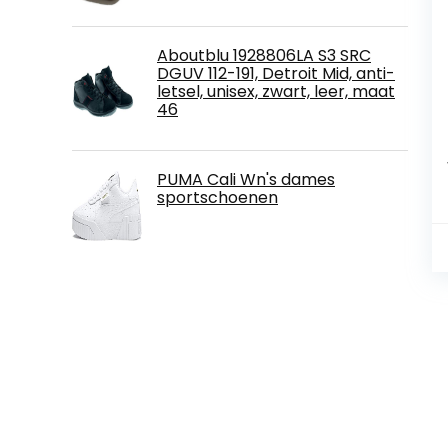
Aboutblu 1928806LA S3 SRC
DGUV 112-191, Detroit Mid, anti-
letsel, unisex, zwart, leer, maat
46
PUMA Cali Wn's dames
sportschoenen