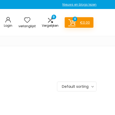
Nieuws en blogs lezen
0
0
€
0.00
Login
Vergelijken
verlanglijst
Default sorting