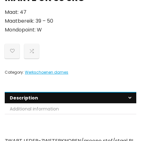
Maat: 47
Maatbereik: 39 – 50
Mondopoint: W
Category:
Werkschoenen dames
Description
Additional information
ZWART LEDER-ZWETERKNOPEN/groene stof/staal PL