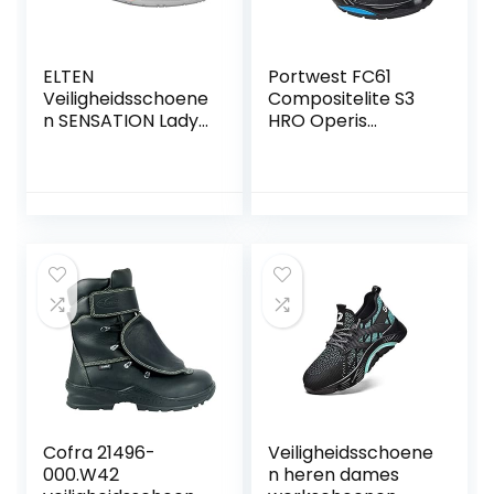
ELTEN
Portwest FC61
Veiligheidsschoene
Compositelite S3
n SENSATION Lady
HRO Operis
Low ESD S2, dames,
Schoen, Normaal,
sportief, sneakers,
Grootte 40, Blauw
licht, donkerblauw,
stalen neus, maat
38
Cofra 21496-
Veiligheidsschoene
000.W42
n heren dames