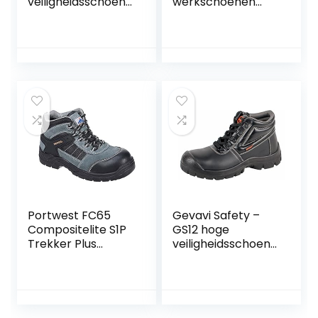
veiligheidsschoene
werkschoenen
n”New Foundry”,
met stalen kap S3
maat 42, zwart
werkschoenen
licht ademende
sportieve sneaker
beschermende
schoenen Zwart
blauw rood groen
36-48 EU
Portwest FC65
Gevavi Safety –
Compositelite S1P
GS12 hoge
Trekker Plus
veiligheidsschoen
Schoen, Normaal,
S3 zwart
Grootte 45, Zwart