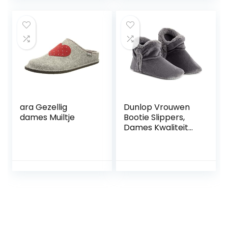
ara Gezellig
Dunlop Vrouwen
dames Muiltje
Bootie Slippers,
Dames Kwaliteit
Enkelslippers
Geheugen Schuim,
Schapenvacht
Bootie Slippers
Indoor Outdoor
Schoenen,
Comfortabele
Warme Winter
Slipper