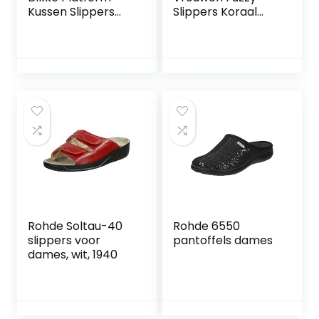
Kussen Slippers
Slippers Koraal
Vrouwen Zomer
Fleece Gevoerd
Strand Zachte Zool
Gebreide Pluche
Eva Cloud Slides
Stof Comfortabele
Sandalen Vrouw
Memory Foam
Thuis Badkamer
Anti-Skid Thuis
Slipper-
Schoenen Indoor
Zwart2,42-43 (26-
Outdoor
26,5 cm)
Rohde Soltau-40
Rohde 6550
slippers voor
pantoffels dames
dames, wit, 1940