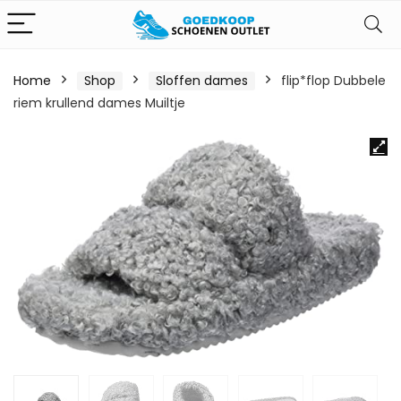
Home
Shop
Sloffen dames
flip*flop Dubbele
riem krullend dames Muiltje