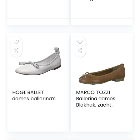
HÖGL BALLET
MARCO TOZZI
dames ballerina’s
Ballerina dames
Blokhak, zacht
gevoel me
voetbed, ideaal
voor business en
vrije tijd