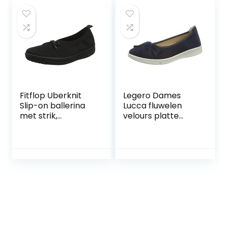
Fitflop Uberknit
Legero Dames
Slip-on ballerina
Lucca fluwelen
met strik,
velours platte
damesschoenen
ballerina’s,
Tempesta Blauw,
37 EU