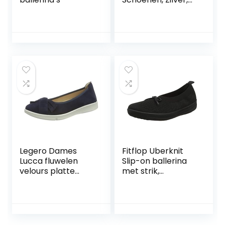
41 EU
Legero Dames
Fitflop Uberknit
Lucca fluwelen
Slip-on ballerina
velours platte
met strik,
ballerina’s,
damesschoenen
Tempesta Blauw,
37 EU