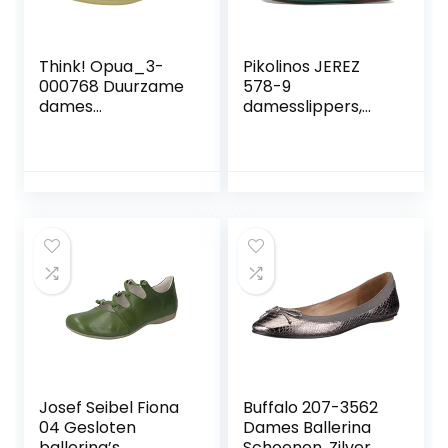
Think! Opua_3-
Pikolinos JEREZ
000768 Duurzame
578-9
dames
damesslippers,
Balletschoen
cognac, 42 EU
Josef Seibel Fiona
Buffalo 207-3562
04 Gesloten
Dames Ballerina
ballerina’s
Schoenen, Zilver,