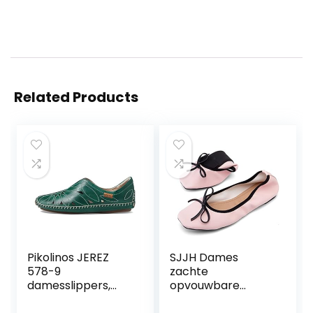
Related Products
Pikolinos JEREZ
SJJH Dames
578-9
zachte
damesslippers,
opvouwbare
cognac, 42 EU
platte schoenen