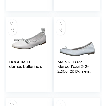
met vierkante
teen en strikken
HÖGL BALLET
MARCO TOZZI
dames ballerina’s
Marco Tozzi 2-2-
22100-28 Damen
Leder Ballerina
dames ballerina’s.