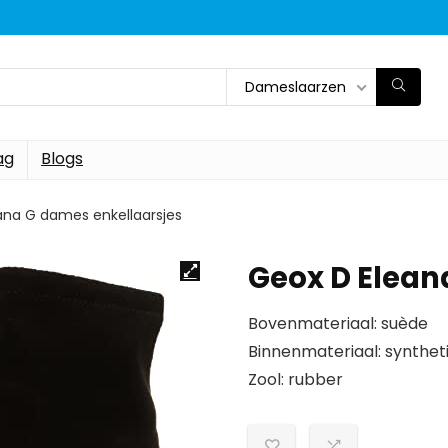
Dameslaarzen
ag
Blogs
ana G dames enkellaarsjes
Geox D Elean
Bovenmateriaal: suède
Binnenmateriaal: synthet
Zool: rubber