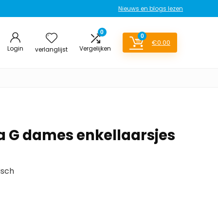
Nieuws en blogs lezen
0
0
€
0.00
Login
Vergelijken
verlanglijst
a G dames enkellaarsjes
isch