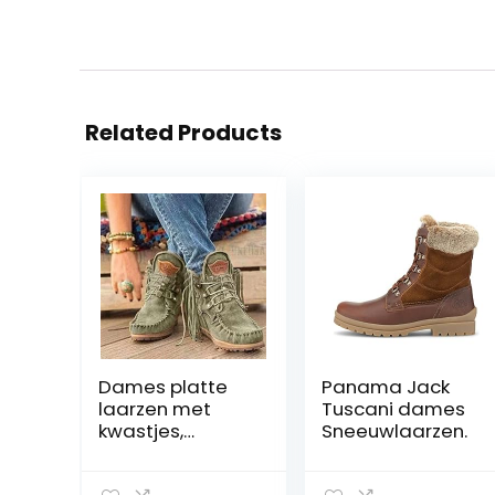
Related Products
Dames platte
Panama Jack
laarzen met
Tuscani dames
kwastjes,
Sneeuwlaarzen.
vintage suède
cowboy