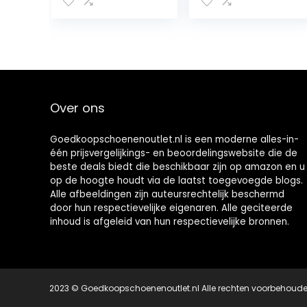
enkellaarsjes
met ronde neus,
warm houden
winter cross-
lace wandelen
korte laarsjes
Over ons
Goedkoopschoenenoutlet.nl is een moderne alles-in-
één prijsvergelijkings- en beoordelingswebsite die de
beste deals biedt die beschikbaar zijn op amazon en u
op de hoogte houdt via de laatst toegevoegde blogs.
Alle afbeeldingen zijn auteursrechtelijk beschermd
door hun respectievelijke eigenaren. Alle geciteerde
inhoud is afgeleid van hun respectievelijke bronnen.
2023 © Goedkoopschoenenoutlet.nl Alle rechten voorbehoud