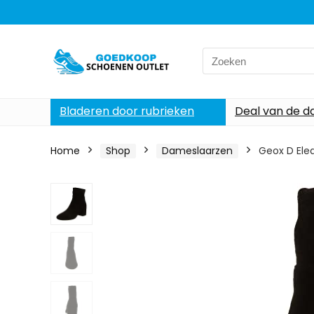
Search
for:
Bladeren door rubrieken
Deal van de d
Home
Shop
Dameslaarzen
Geox D Ele