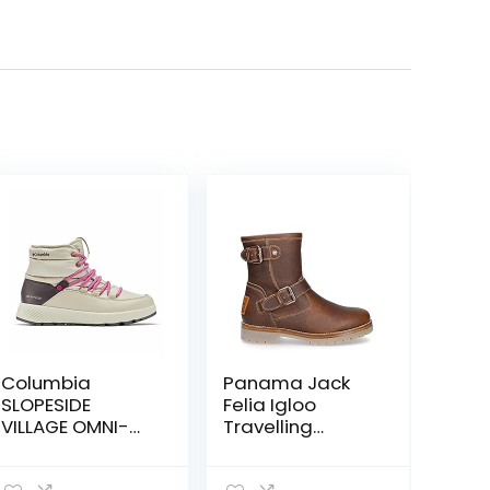
Columbia
Panama Jack
SLOPESIDE
Felia Igloo
VILLAGE OMNI-
Travelling
HEAT MID dames
halflange
Sneeuwboot
laarzen voor