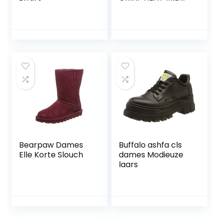
dames
Sneeuwboot
Bearpaw Dames
Buffalo ashfa cls
Elle Korte Slouch
dames Modieuze
laars