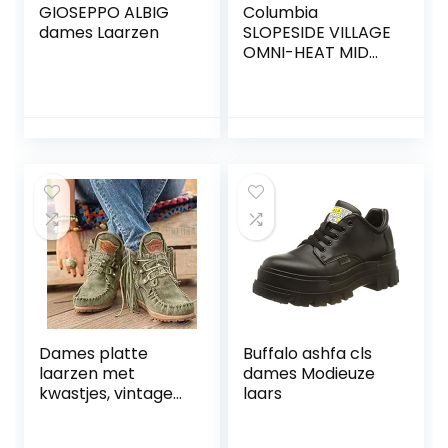
GIOSEPPO ALBIG
Columbia
dames Laarzen
SLOPESIDE VILLAGE
OMNI-HEAT MID
dames
Sneeuwboot
Dames platte
Buffalo ashfa cls
laarzen met
dames Modieuze
kwastjes, vintage
laars
suède cowboy
enkellaarsjes met