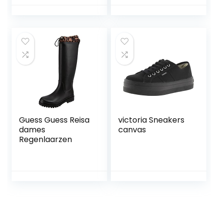
ronde neus, warm
houden winter
cross-lace
wandelen korte
laarsjes
Guess Guess Reisa
victoria Sneakers
dames
canvas
Regenlaarzen