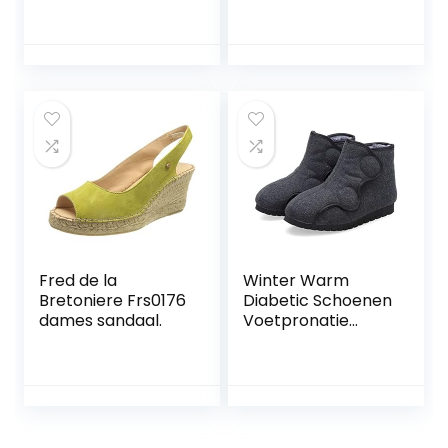
Fred de la
Winter Warm
Bretoniere Frs0176
Diabetic Schoenen
dames sandaal.
Voetpronatie
Vervorming
Gezwollen Voeten
Hoge Hulp
Lichtgewicht
Verstelbare Doek
Schoenen Voor