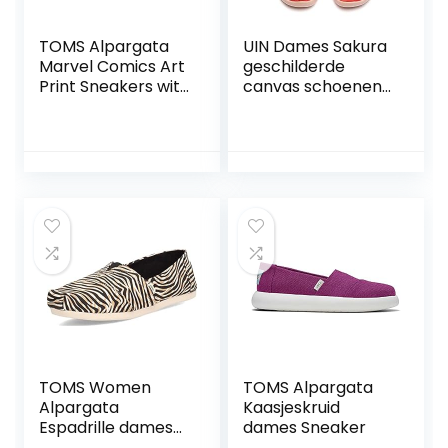
TOMS Alpargata
UIN Dames Sakura
Marvel Comics Art
geschilderde
Print Sneakers wit
canvas schoenen
EU37 canvas
vlinder loafer
Marvel, Street
schoenen slip-on
wear
schoenen mode
rode reisschoenen
TOMS Women
TOMS Alpargata
Alpargata
Kaasjeskruid
Espadrille dames
dames Sneaker
Savers