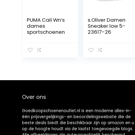
PUMA Cali Wn’s
s.Oliver Damen
dames
Sneaker low 5-
sportschoenen
23617-26
Over ons
Goedkoopschoenenoutlet.nl is een moderne alles-in-
één prijsvergelijkings- en beoordelingswebsite die de
beste deals biedt die beschikbaar zijn op amazon en u
op de hoogte houdt via de laatst toegevoegde blogs.
Alle afbeeldingen zijn auteursrechtelijk beschermd