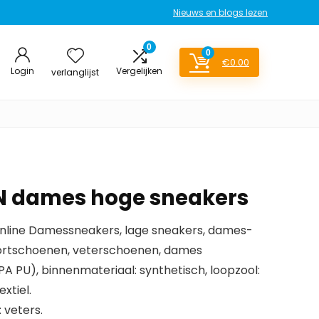
Nieuws en blogs lezen
0
0
€
0.00
Login
Vergelijken
verlanglijst
N dames hoge sneakers
inline Damessneakers, lage sneakers, dames-
portschoenen, veterschoenen, dames
A PU), binnenmateriaal: synthetisch, loopzool:
xtiel.
: veters.