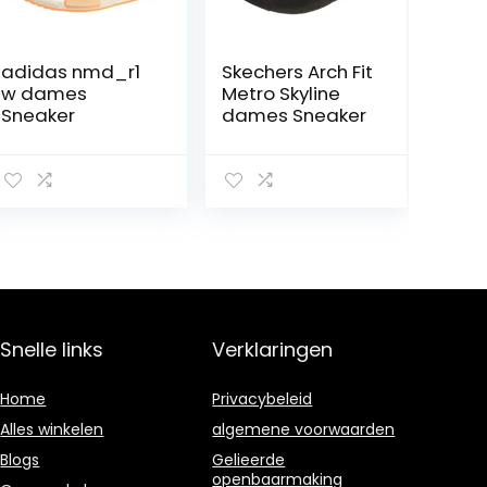
adidas nmd_r1
Skechers Arch Fit
w dames
Metro Skyline
Sneaker
dames Sneaker
Snelle links
Verklaringen
Home
Privacybeleid
Alles winkelen
algemene voorwaarden
Blogs
Gelieerde
openbaarmaking