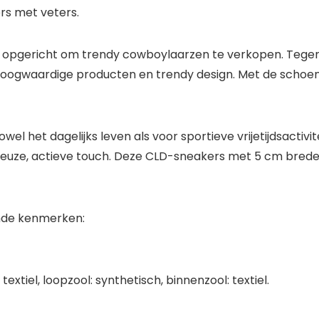
rs met veters.
t opgericht om trendy cowboylaarzen te verkopen. Tege
hoogwaardige producten en trendy design. Met de schoenen
el het dagelijks leven als voor sportieve vrijetijdsactivi
euze, actieve touch. Deze CLD-sneakers met 5 cm brede 
nde kenmerken:
extiel, loopzool: synthetisch, binnenzool: textiel.