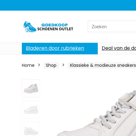
Search
for:
Bladeren door rubrieken
Deal van de d
Home
Shop
Klassieke & modieuze sneaker