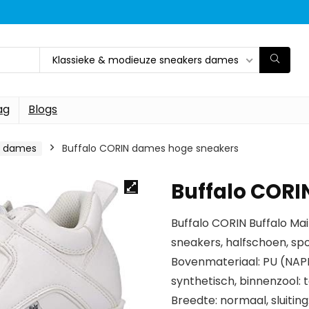
Klassieke & modieuze sneakers dames
ag
Blogs
s dames
Buffalo CORIN dames hoge sneakers
Buffalo CORI
Buffalo CORIN Buffalo Ma
sneakers, halfschoen, s
Bovenmateriaal: PU (NAPP
synthetisch, binnenzool: te
Breedte: normaal, sluiting