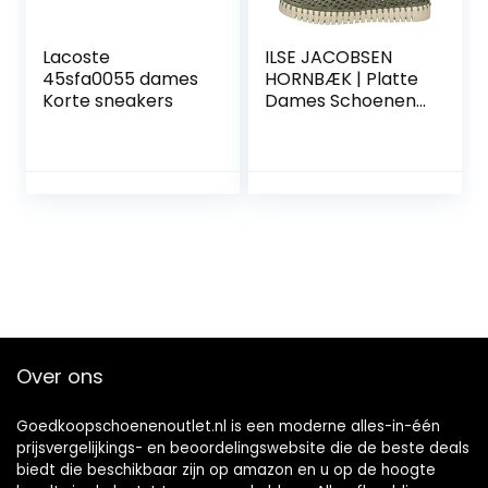
Lacoste
ILSE JACOBSEN
45sfa0055 dames
HORNBÆK | Platte
Korte sneakers
Dames Schoenen |
Gerecycled
Microfiber Slip-On
Sneaker met
Natuurlijk Rubber
Anti-slip Zool |
Tulip3275 |
Over ons
Goedkoopschoenenoutlet.nl is een moderne alles-in-één
prijsvergelijkings- en beoordelingswebsite die de beste deals
biedt die beschikbaar zijn op amazon en u op de hoogte