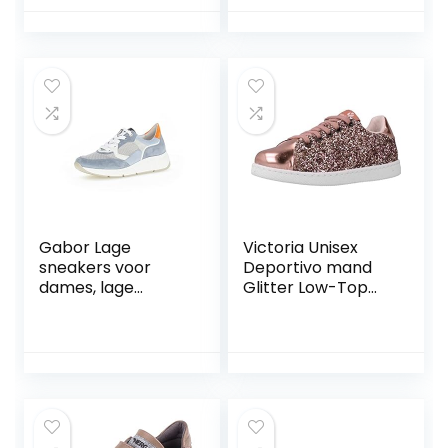
Gabor Lage
Victoria Unisex
sneakers voor
Deportivo mand
dames, lage
Glitter Low-Top
schoenen,
Sneakers voor
uitneembaar
volwassenen
voetbed