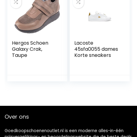
Hergos Schoen
Lacoste
Galaxy Crak,
45sfa0055 dames
Taupe
Korte sneakers
Over ons
Goedkoopschoenenoutlet.nl is een moderne alles-in-één
prijsvergelijkings- en beoordelingswebsite die de beste deals