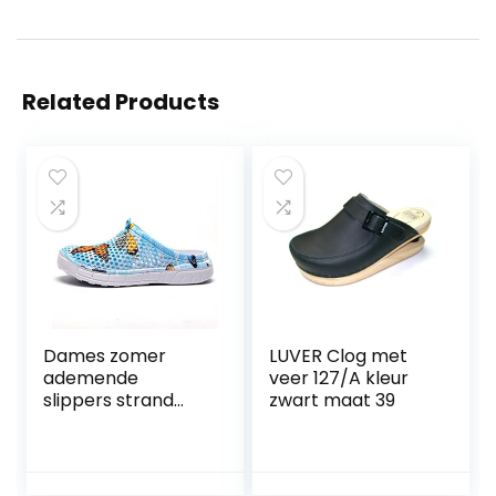
Related Products
Dames zomer
LUVER Clog met
ademende
veer 127/A kleur
slippers strand
zwart maat 39
tuin clog sandalen
douche schoenen
waterschoenen
wandelen anti-slip