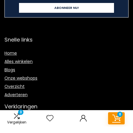
Snelle links
Home
Alles winkelen
Blogs
Onze webshops
Overzicht
Adverteren
Verklaringen
0
0
Privacybeleid
Vergelijken
algemene voorwaarden