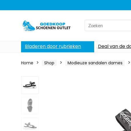
Search
for:
Bladeren door rubrieken
Deal van de d
Home
Shop
Modieuze sandalen dames