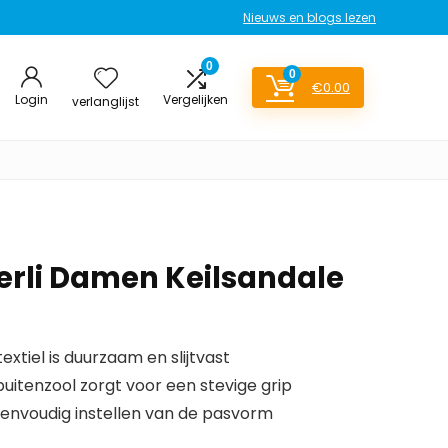
Nieuws en blogs lezen
0
0
€
0.00
Login
Vergelijken
verlanglijst
erli Damen Keilsandale
xtiel is duurzaam en slijtvast
uitenzool zorgt voor een stevige grip
 eenvoudig instellen van de pasvorm