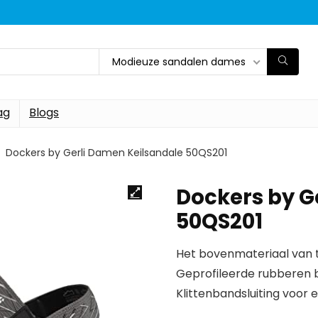
Modieuze sandalen dames
ag
Blogs
Dockers by Gerli Damen Keilsandale 50QS201
Dockers by G
50QS201
Het bovenmateriaal van te
Geprofileerde rubberen b
Klittenbandsluiting voor