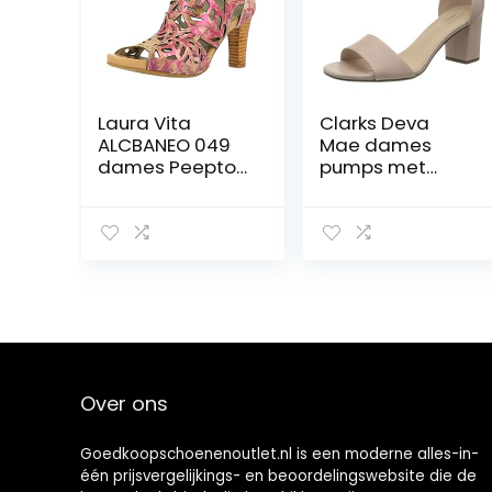
Laura Vita
Clarks Deva
ALCBANEO 049
Mae dames
dames Peeptoe
pumps met
sandalen
riempjes
Over ons
Goedkoopschoenenoutlet.nl is een moderne alles-in-
één prijsvergelijkings- en beoordelingswebsite die de