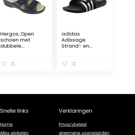
Hergos, Open
adidas
schoen met
Adissage
dubbele
Strand- en
klittenbandsluiti
zwembadschoe
ng en zacht
nen voor
voetbed, Galaxy
volwassenen,
Blue
uniseks
Snelle links
Verklaringen
Home
Privacybeleid
Alles winkelen
algemene voorwaarden