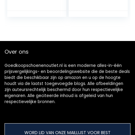
voetbed, van
hoogwaardig leer,
ideaal voor
business en vrije
tijd
Over ons
Goedkoopschoenenoutlet.nl is een moderne alles-in-één
prijsvergelijkings- en beoordelingswebsite die de beste deals
biedt die beschikbaar zijn op amazon en u op de hoogte
houdt via de laatst toegevoegde blogs. Alle afbeeldingen
zijn auteursrechtelijk beschermd door hun respectievelijke
eigenaren. Alle geciteerde inhoud is afgeleid van hun
respectievelijke bronnen.
WORD LID VAN ONZE MAILLIJST VOOR BEST