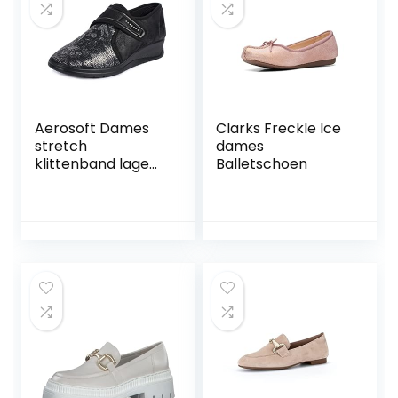
Aerosoft Dames
Clarks Freckle Ice
stretch
dames
klittenband lage
Balletschoen
schoen, drukvrij,
geschikt voor
gevoelige voeten,
Hallux Valgus,
binnenmateriaal:
Dermatest zeer
goed