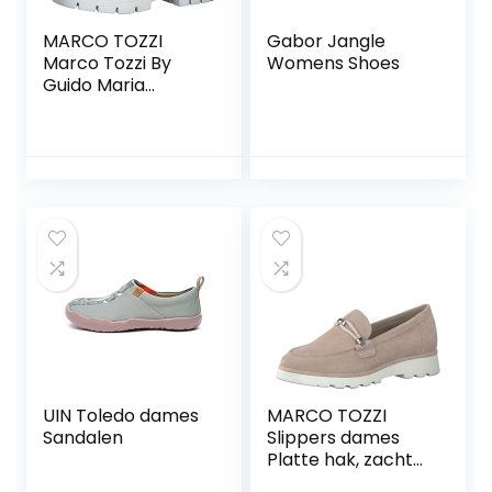
MARCO TOZZI
Gabor Jangle
Marco Tozzi By
Womens Shoes
Guido Maria
Kretschmer
Vrouwen 2-2-
84702-20 Slipper
dames
Instapschoen
UIN Toledo dames
MARCO TOZZI
Sandalen
Slippers dames
Platte hak, zacht
gevoel me