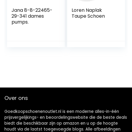
Jana 8-8-22465-
Loren Naplak
29-341 dames
Taupe Schoen
pumps.
Over ons
Goedkoopschoenenoutlet.nl is een moderne alles-in-één
prijsvergelijkings- en beoordelingswebsite die de beste deals
biedt die beschikbaar zijn op amazon en u op de hoogte
houdt via de laatst toegevoegde blogs. Alle afbeeldingen