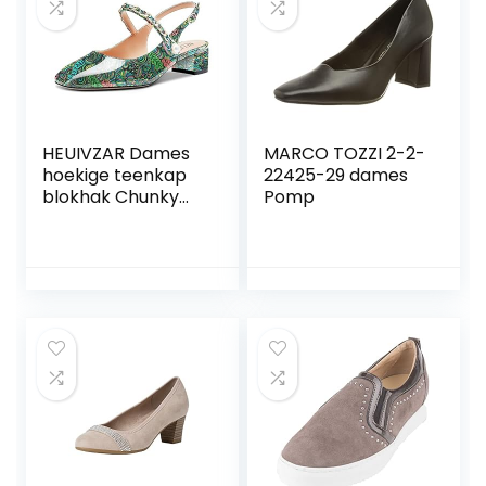
HEUIVZAR Dames
MARCO TOZZI 2-2-
hoekige teenkap
22425-29 dames
blokhak Chunky
Pomp
lage hak Mary
Jane pumps
enkelriem
slingback lakleer
dress schoenen 5
cm