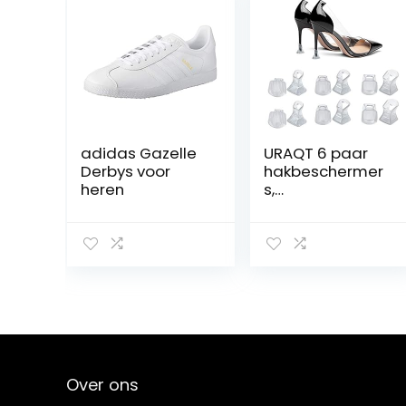
adidas Gazelle
URAQT 6 paar
Derbys voor
hakbeschermer
heren
s,
hielbeschermers
,
hielbeschermers
, hoge
hakbeschermin
g, beschermers,
voor schoenen,
stiletto, stiletto
schoenen
Over ons