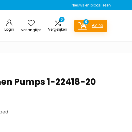
Nieuws en blogs lezen
0
0
€
0.00
Login
Vergelijken
verlanglijst
en Pumps 1-22418-20
tbed