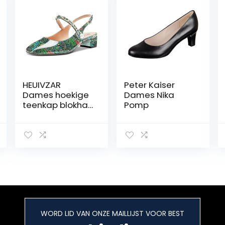
HEUIVZAR
Peter Kaiser
Dames hoekige
Dames Nika
teenkap blokhak
Pomp
Chunky lage hak
Mary Jane
pumps
enkelriem
slingback lakleer
dress schoenen
5 cm
WORD LID VAN ONZE MAILLIJST VOOR BEST