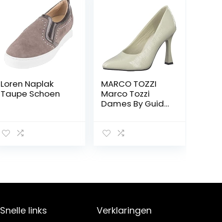
Loren Naplak
MARCO TOZZI
Taupe Schoen
Marco Tozzi
Dames By Guido
Maria
Kretschmer 2-
2-82405-29
Pumps dames
Pomp
Snelle links
Verklaringen