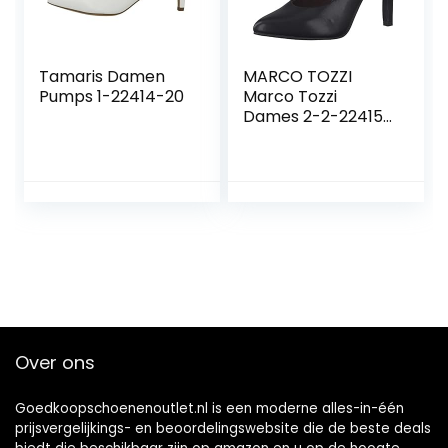
Tamaris Damen
MARCO TOZZI
Pumps 1-22414-20
Marco Tozzi
Dames 2-2-22415-
29 Pumps dames
pumps.
Over ons
Goedkoopschoenenoutlet.nl is een moderne alles-in-één
prijsvergelijkings- en beoordelingswebsite die de beste deals