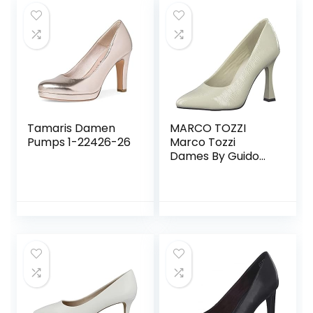
stiletto schoenen
Tamaris Damen
MARCO TOZZI
Pumps 1-22426-26
Marco Tozzi
Dames By Guido
Maria Kretschmer
2-2-82405-29
Pumps dames
Pomp