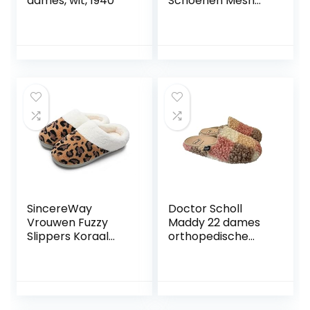
dames, wit, 1940
Schoenen Mesh
Sneaker Met
Velcro Voor Senior
Diabetics Slippers
Extra Brede
Gezondheidsschoe
nen Preventieve
Schoenen,05,43 EU
SincereWay
Doctor Scholl
Vrouwen Fuzzy
Maddy 22 dames
Slippers Koraal
orthopedische
Fleece Gevoerd
schoenen
Gebreide Pluche
Stof Comfortabele
Memory Foam
Anti-Skid Thuis