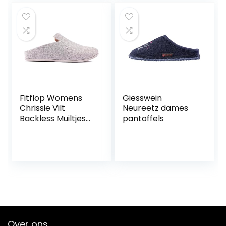
Schoenen Indoor
Outdoor
Fitflop Womens
Giesswein
Chrissie Vilt
Neureetz dames
Backless Muiltjes
pantoffels
Slippers Grijs
Over ons