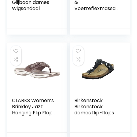
Glijbaan dames
&
Wigsandaal
Voetreflexmassag
e (Reflexologie)
Teenslippers voor
Heren en Dames.
Stimuleer
drukpunten, Boost
bloedsomloop
Draag voor het
comfort en
natuurlijke
gezondheid.
CLARKS Women’s
Birkenstock
Brinkley Jazz
Birkenstock
Hanging Flip Flop
dames flip-flops
Sandal Pewter
Synthetic 7 M US