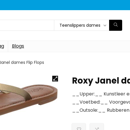
Teenslippers dames
ag
Blogs
Janel dames Flip Flops
Roxy Janel d
__Upper:__ Kunstleer en
__Voetbed:__ Voorgevorm
__Outsole:__ Rubberen 