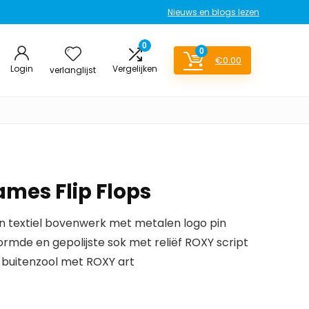
Nieuws en blogs lezen
0
0
€
0.00
Login
Vergelijken
verlanglijst
ames Flip Flops
 textiel bovenwerk met metalen logo pin
de en gepolijste sok met reliëf ROXY script
buitenzool met ROXY art