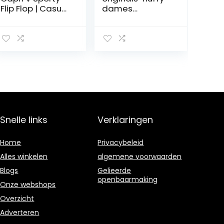
Flip Flop | Casual
dames
Comfortable
origineel*fluffy
Sandals for
Women voor
dames Flip-Flop
Snelle links
Verklaringen
Home
Privacybeleid
Alles winkelen
algemene voorwaarden
Blogs
Gelieerde
openbaarmaking
Onze webshops
Overzicht
Adverteren