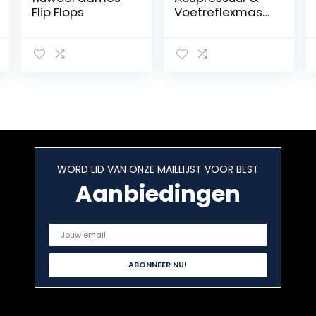
Flip Flops
Voetreflexmass
age
(Reflexologie)
Teenslippers
voor Heren en
Dames.
Stimuleer
drukpunten,
Boost
bloedsomloop
Draag voor het
comfort en
WORD LID VAN ONZE MAILLIJST VOOR BEST
natuurlijke
Aanbiedingen
gezondheid.