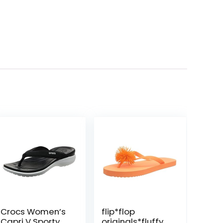
Crocs Women’s
flip*flop
Capri V Sporty
originals*fluffy