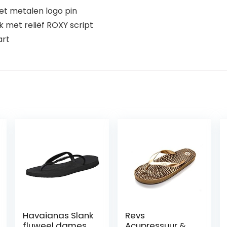
t metalen logo pin
met reliëf ROXY script
art
Havaianas Slank
Revs
fluweel dames
Acupressuur &