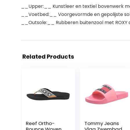
__Upper:__ Kunstleer en textiel bovenwerk me
__Voetbed:__ Voorgevormde en gepolijste sok 
__Outsole:__ Rubberen buitenzool met ROXY 
Related Products
Reef Ortho-
Tommy Jeans
Bounce Woven
Vlag Zwembad