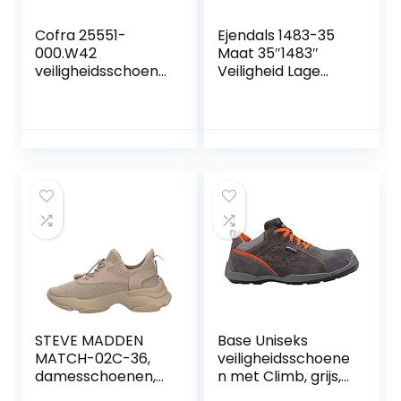
Cofra 25551-
Ejendals 1483-35
000.W42
Maat 35″1483″
veiligheidsschoene
Veiligheid Lage
n Sioux BIS S3 Ci
Schoenen – Zwart
SRC, maat 42,
zwart
STEVE MADDEN
Base Uniseks
MATCH-02C-36,
veiligheidsschoene
damesschoenen,
n met Climb, grijs,
bruin, maat 36
46 EU