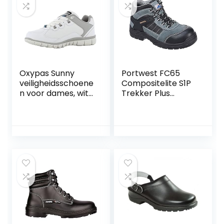
Oxypas Sunny
Portwest FC65
veiligheidsschoene
Compositelite S1P
n voor dames, wit
Trekker Plus
(lgr), 37 EU (4 UK)
Schoen, Normaal,
Grootte 45, Zwart