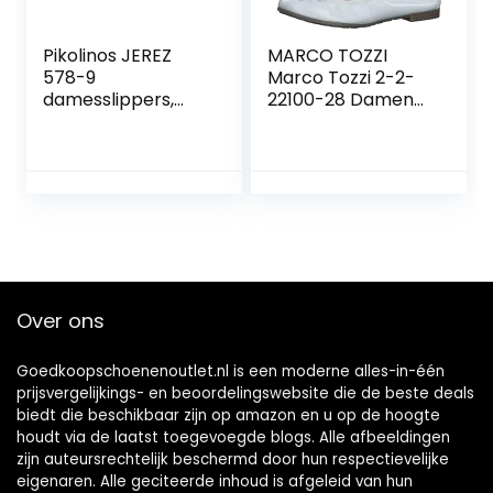
Pikolinos JEREZ
MARCO TOZZI
578-9
Marco Tozzi 2-2-
damesslippers,
22100-28 Damen
cognac, 42 EU
Leder Ballerina
dames ballerina’s.
Over ons
Goedkoopschoenenoutlet.nl is een moderne alles-in-één
prijsvergelijkings- en beoordelingswebsite die de beste deals
biedt die beschikbaar zijn op amazon en u op de hoogte
houdt via de laatst toegevoegde blogs. Alle afbeeldingen
zijn auteursrechtelijk beschermd door hun respectievelijke
eigenaren. Alle geciteerde inhoud is afgeleid van hun