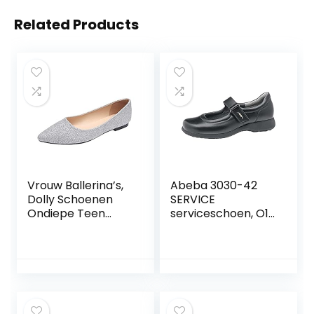
Related Products
Vrouw Ballerina’s,
Abeba 3030-42
Dolly Schoenen
SERVICE
Ondiepe Teen
serviceschoen, O1,
Schoenen, Lente
FO, SRC, zwart,
Lovertjes Platte
maat 42
Schoenen, De Hele
Dag Loafers
Schoenen,Zilver,39
Ik,Excellent