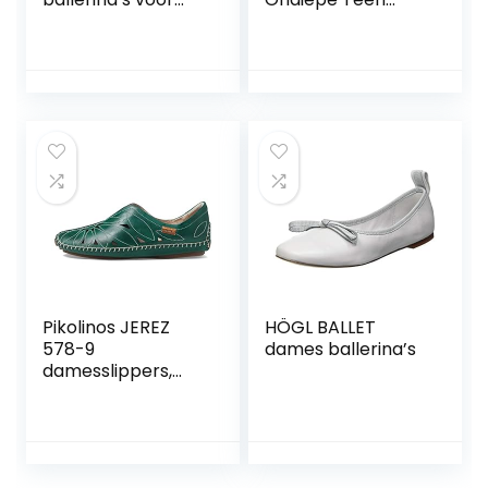
dames
Schoenen, Lente
Lovertjes Platte
Schoenen, De Hele
Dag Loafers
Schoenen,Zilver,39
Ik,Excellent
Pikolinos JEREZ
HÖGL BALLET
578-9
dames ballerina’s
damesslippers,
cognac, 42 EU