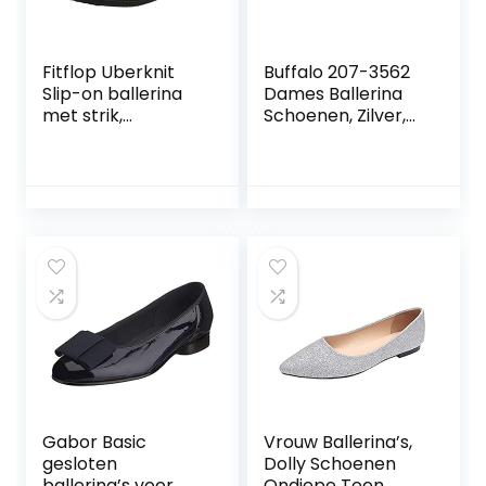
Fitflop Uberknit
Buffalo 207-3562
Slip-on ballerina
Dames Ballerina
met strik,
Schoenen, Zilver,
damesschoenen
41 EU
Gabor Basic
Vrouw Ballerina’s,
gesloten
Dolly Schoenen
ballerina’s voor
Ondiepe Teen