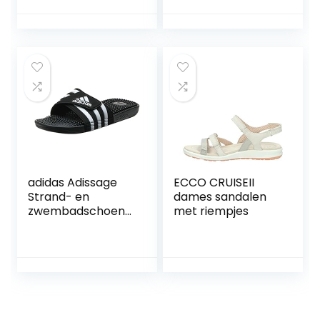
adidas Adissage
ECCO CRUISEII
Strand- en
dames sandalen
zwembadschoene
met riempjes
n voor
volwassenen,
uniseks