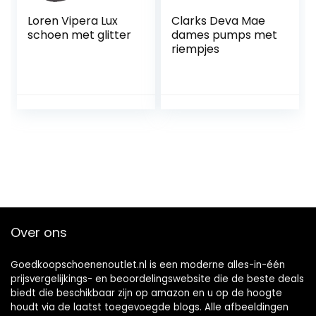
Loren Vipera Lux
Clarks Deva Mae
schoen met glitter
dames pumps met
riempjes
Over ons
Goedkoopschoenenoutlet.nl is een moderne alles-in-één
prijsvergelijkings- en beoordelingswebsite die de beste deals
biedt die beschikbaar zijn op amazon en u op de hoogte
houdt via de laatst toegevoegde blogs. Alle afbeeldingen