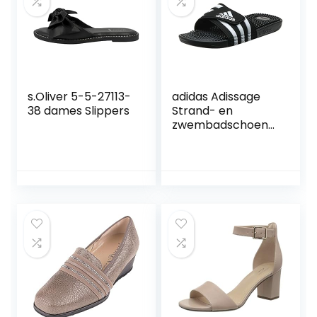
s.Oliver 5-5-27113-
adidas Adissage
38 dames Slippers
Strand- en
zwembadschoene
n voor
volwassenen,
uniseks