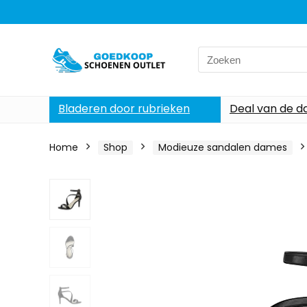
Search
for:
Bladeren door rubrieken
Deal van de d
Home
Shop
Modieuze sandalen dames