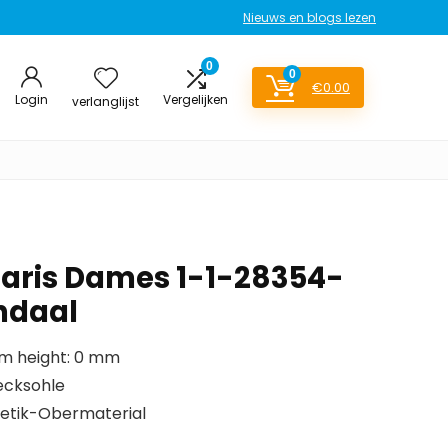
Nieuws en blogs lezen
0
0
€
0.00
Login
Vergelijken
verlanglijst
aris Dames 1-1-28354-
ndaal
rm height: 0 mm
ecksohle
etik-Obermaterial