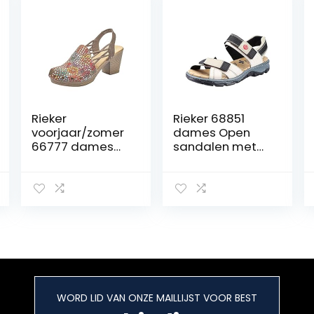
Rieker
Rieker 68851
voorjaar/zomer
dames Open
66777 dames
sandalen met
Gesloten
sleehak.
sandalen
WORD LID VAN ONZE MAILLIJST VOOR BEST