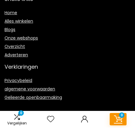
Home
Alles winkelen
Blogs
Onze webshops
Overzicht
Adverteren
Verklaringen
Privacybeleid
algemene voorwaarden
Gelieerde openbaarmaking
0
0
Vergelijken
2023 © Goedkoopschoenenoutlet.nl Alle rechten voorbehouden