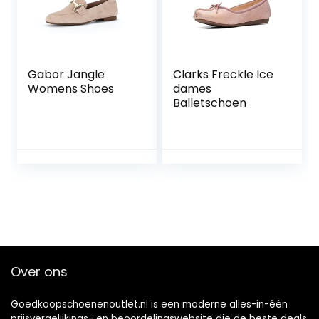
Gabor Jangle
Clarks Freckle Ice
Womens Shoes
dames
Balletschoen
Over ons
Goedkoopschoenenoutlet.nl is een moderne alles-in-één
prijsvergelijkings- en beoordelingswebsite die de beste deals