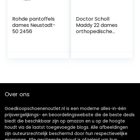
Rohde pantoffels
Doctor Scholl
dames Neustadt-
Maddy 22 dames
50 2456
orthopedische
schoenen
Over ons
Goedkoopschoenenoutlet.nl is een moderne alles-in-één
prijsvergelijkings- en beoordelingswebsite die de beste deals
biedt die beschikbaar zijn op amazon en u op de hoogte
houdt via de laatst toegevoegde blogs. Alle afbeeldingen
zijn auteursrechtelijk beschermd door hun respectievelijke
eigenaren. Alle geciteerde inhoud is afgeleid van hun