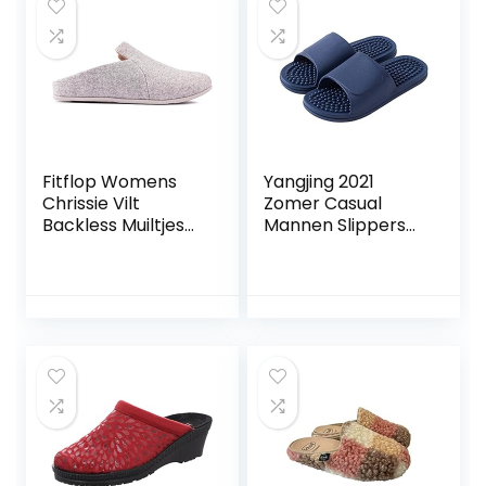
Fitflop Womens
Yangjing 2021
Chrissie Vilt
Zomer Casual
Backless Muiltjes
Mannen Slippers
Slippers Grijs
Zwart Wit
Schoenen Nieuwe
Hot Non-slip Slides
Badkamer
Sandalen Zachte
Zool Vrouwen
Slides Plus Size 47