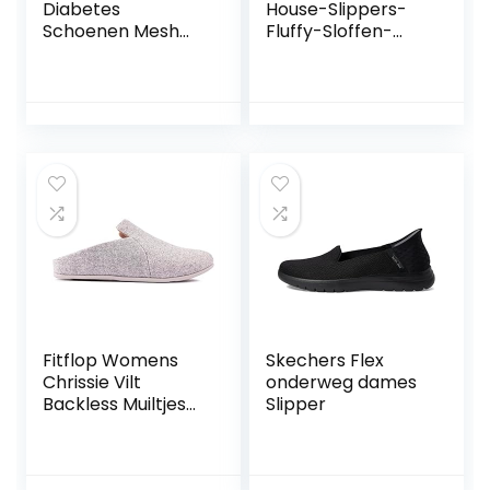
Diabetes
House-Slippers-
Schoenen Mesh
Fluffy-Sloffen-
Sneaker Met
Voor-Dames Wol
Velcro Voor Senior
Zacht Fleece
Diabetics Slippers
Indoor en
Extra Brede
Outdoormet
Gezondheidsschoe
Winter Bont
nen Preventieve
Huispantoffels
Schoenen,05,43 EU
Gevoerd
Traagschuim
Ademend Huis
Schoenen voor
Vrouwen
Fitflop Womens
Skechers Flex
Chrissie Vilt
onderweg dames
Backless Muiltjes
Slipper
Slippers Grijs