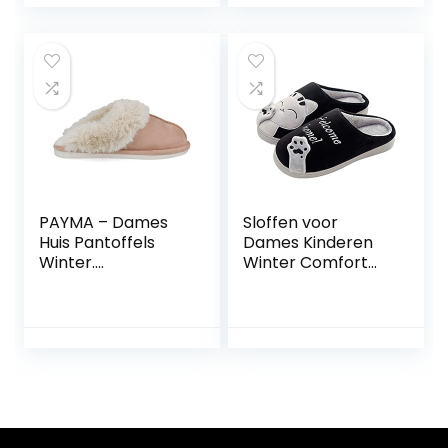
PAYMA – Dames
Sloffen voor
Huis Pantoffels
Dames Kinderen
Winter.
Winter Comfort
Australische
Geheugen Schuim
Sloffen met
Kat Schattige
Ondersneden
Cartoon
Bontvoering.
Pantoffels(Kat
Warme en
Zwart,42/43 EU)
Comfortabele
Fluffy Slippers
Verstoppen met
Rubberen Zool.