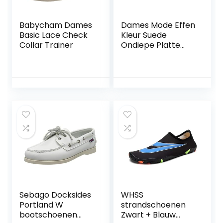
Babycham Dames
Dames Mode Effen
Basic Lace Check
Kleur Suede
Collar Trainer
Ondiepe Platte
Bodem Puntige
Casual Enkele
Schoenen Thuis
Slijtage Slippers
Vrouwen, Groen,
38.5 EU
Sebago Docksides
WHSS
Portland W
strandschoenen
bootschoenen
Zwart + Blauw