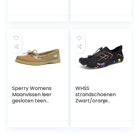
voor dames
Patroon Diving
Schoenen
Snorkelen
Schoenen
sneldrogende
Water Flow
Schoenen Outdoor
Beach Schoenen
Mannen en
Vrouwen
Zwemmen
Schoenen Multi-
size
Sperry Womens
WHSS
Maanvissen leer
strandschoenen
gesloten teen
Zwart/oranje
boot schoenen
buitensporten
mannen en
vrouwen koppels
water schoenen
casual surfen
zwemmen bij het