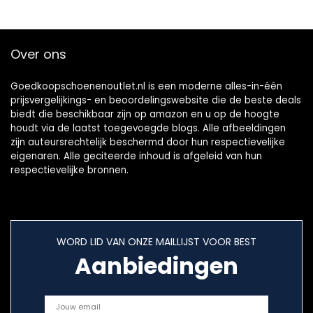
strand snorkelen
schoenen
sneldrogend
Over ons
drainage ademend
zachte
lichtgewicht anti-
Goedkoopschoenenoutlet.nl is een moderne alles-in-één
prijsvergelijkings- en beoordelingswebsite die de beste deals
biedt die beschikbaar zijn op amazon en u op de hoogte
houdt via de laatst toegevoegde blogs. Alle afbeeldingen
zijn auteursrechtelijk beschermd door hun respectievelijke
eigenaren. Alle geciteerde inhoud is afgeleid van hun
respectievelijke bronnen.
WORD LID VAN ONZE MAILLIJST VOOR BEST
Aanbiedingen